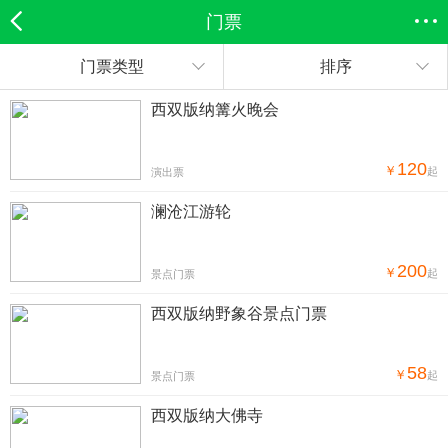
门票
门票类型
排序
欣欣首页
全部分类
搜索
登录欣欣
西双版纳篝火晚会
120
￥
起
演出票
澜沧江游轮
200
￥
起
景点门票
西双版纳野象谷景点门票
58
￥
起
景点门票
西双版纳大佛寺