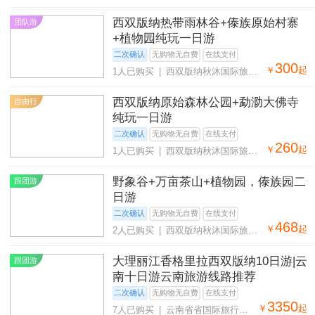
社有限公司
西双版纳热带雨林谷+傣族原始村寨
团队游
+植物园纯玩一日游
二次确认
无购物无自费
在线支付
300
￥
起
1人已购买 | 西双版纳秋沐国际旅行
社有限公司
西双版纳原始森林公园+勐泐大佛寺
自由行
纯玩一日游
二次确认
无购物无自费
在线支付
260
￥
起
1人已购买 | 西双版纳秋沐国际旅行
社有限公司
野象谷+万亩茶山+植物园，傣族园二
跟团游
日游
二次确认
无购物无自费
在线支付
468
￥
起
2人已购买 | 西双版纳秋沐国际旅行
社有限公司
大理丽江香格里拉西双版纳10日游|云
跟团游
南十日游云南旅游线路推荐
二次确认
无购物无自费
在线支付
3350
￥
起
7人已购买 | 云南省省国际旅行社