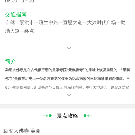
08:00—17:00
交通指南
自驾：景洪市—嘎兰中路—宣慰大道—大兴时代广场—勐
泐大道—终点
简介
勐泐大佛寺是在古代傣王朝的皇家寺院“景飘佛寺”的原址上恢复重建的，“景飘
佛寺”是傣族历史上一位名叫拨龙的傣王为纪念病故的王妃南纱维扁而修建。
王
妃一生信奉佛法，所以每逢节日傣王 就亲临寺院，举行大型法会，以纪念爱妃
同时弘扬佛法。据史料记载：“景飘佛寺”始建于明代，是南传佛教象征十二版
纳的标志性建筑之一，也是版纳佛教活动的重要场所。
景点攻略
南传佛教对傣族社会的政治、经济、文化艺术等都有着极深厚的影响。
傣族数
勐泐大佛寺 美食
百部长篇叙事诗都是在佛教传入后出现的。傣文的大藏经，号称八万四千部，