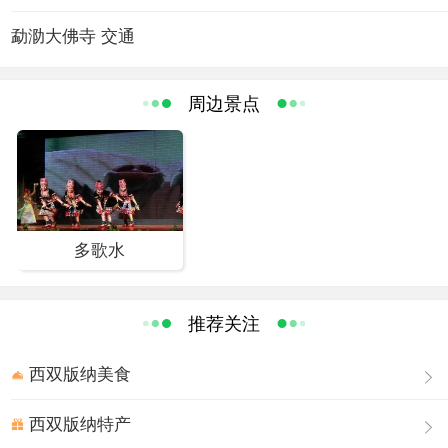
大部分刻写在贝叶上，称贝叶经。西双版纳 的傣族人们全民信仰南传佛教，傣
勐泐大佛寺 交通
族男孩到了8-10岁都要入寺去过僧侣生活，他们在那里学经识字，一般在1-5
年还俗回家。
周边景点
每逢泼水节、关门节、开门节等重要节日，傣家人都要到佛寺里赕佛。
在西双
版纳，佛寺遍布村寨，几乎是一村一寺或二村一寺，其建筑风格也各不相同。
如今，在西双版纳的傣族村寨中仍有500多座佛寺、200多座佛塔。而勐泐大佛
寺是所有佛寺中最大的，地位也是是至高无上的，是傣家人心目中的圣地。佛
寺住持由中国南传佛教首座大佛爷祜巴龙庄勐担任。
多歌水
现存的榜眼府、杨氏孝坊、杨氏南宅、蒋宅等都是这些历史名人流传后世的珍
推荐关注
贵古建筑。恬庄古镇区还有一条遗存长度为280米、遗留阶石481块的古街，古
街大小弄堂古色古香，明清建筑、古井、古 银杏讲述着岁月沧桑，而古街上安
西双版纳美食
详自在恬静怡然的生活节奏，也是一道独特的风景。
西双版纳特产