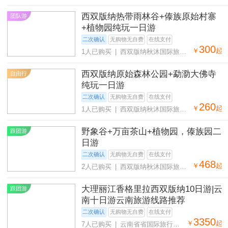
社有限公司
西双版纳热带雨林谷+傣族原始村寨
团队游
+植物园纯玩一日游
二次确认
无购物无自费
在线支付
300
￥
起
1人已购买 | 西双版纳秋沐国际旅行
社有限公司
西双版纳原始森林公园+勐泐大佛寺
自由行
纯玩一日游
二次确认
无购物无自费
在线支付
260
￥
起
1人已购买 | 西双版纳秋沐国际旅行
社有限公司
野象谷+万亩茶山+植物园，傣族园二
跟团游
日游
二次确认
无购物无自费
在线支付
468
￥
起
2人已购买 | 西双版纳秋沐国际旅行
社有限公司
大理丽江香格里拉西双版纳10日游|云
跟团游
南十日游云南旅游线路推荐
二次确认
无购物无自费
在线支付
3350
￥
起
7人已购买 | 云南省省国际旅行社